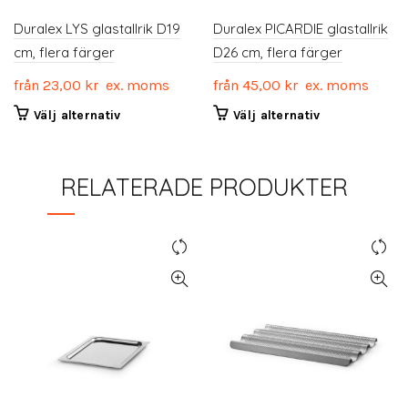
Duralex LYS glastallrik D19
Duralex PICARDIE glastallrik
cm, flera färger
D26 cm, flera färger
från
23,00
kr
ex. moms
från
45,00
kr
ex. moms
Den
Den
Välj alternativ
Välj alternativ
här
här
produkten
produkten
har
har
RELATERADE PRODUKTER
flera
flera
varianter.
varianter.
De
De
olika
olika
alternativen
alternativen
kan
kan
väljas
väljas
på
på
produktsidan
produktsidan