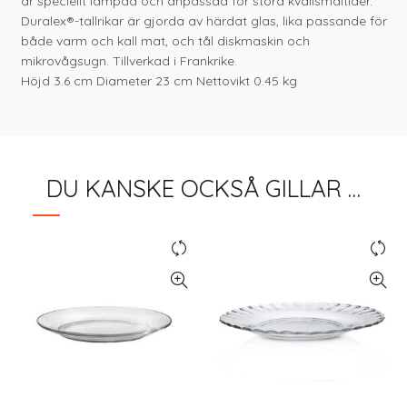
är speciellt lämpad och anpassad för stora kvällsmåltider.
Duralex®-tallrikar är gjorda av härdat glas, lika passande för
både varm och kall mat, och tål diskmaskin och
mikrovågsugn. Tillverkad i Frankrike.
Höjd
3.6 cm
Diameter
23 cm
Nettovikt
0.45 kg
DU KANSKE OCKSÅ GILLAR …