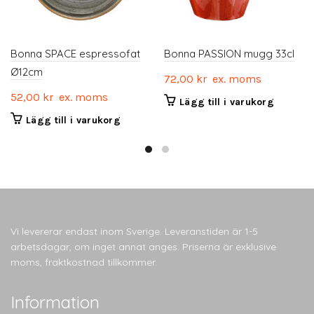
Bonna SPACE espressofat
Bonna PASSION mugg 33cl
Ø12cm
72,00
kr
ex. moms
52,00
kr
ex. moms
Lägg till i varukorg
Lägg till i varukorg
Vi levererar endast inom Sverige. Leveranstiden är 1-5
arbetsdagar, om inget annat anges. Priserna är exklusive
moms, fraktkostnad tillkommer.
Information