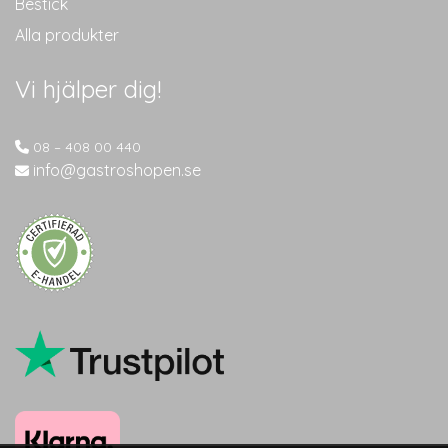
Bestick
Alla produkter
Vi hjälper dig!
08 – 408 00 440
info@gastroshopen.se