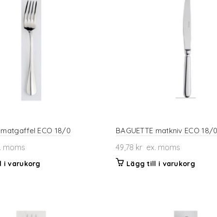
matgaffel ECO 18/0
BAGUETTE matkniv ECO 18/
. moms
49,78
kr
ex. moms
l i varukorg
Lägg till i varukorg