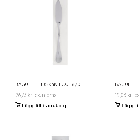
BAGUETTE fiskkniv ECO 18/0
BAGUETTE 
26,73
kr
ex. moms
19,03
kr
ex
Lägg till i varukorg
Lägg til