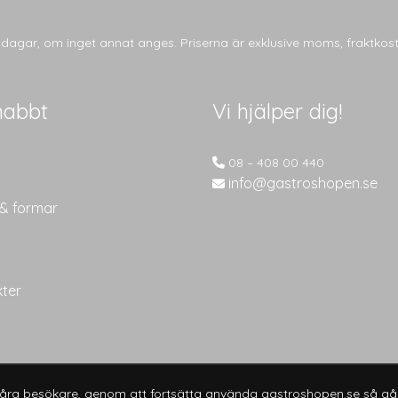
tsdagar, om inget annat anges. Priserna är exklusive moms, fraktkos
nabbt
Vi hjälper dig!
08 – 408 00 440
info@gastroshopen.se
 & formar
kter
 våra besökare, genom att fortsätta använda gastroshopen.se så går
© 2026
Gastroshopen.se
. All rights reserved