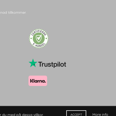
tnad tillkommer.
More info
 du med på dessa villkor.
ACCEPT