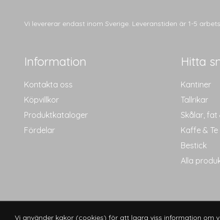
Vi levererar endast inom Sverige. Leveranstiden är 1-5 arbe
Information
Hitta s
Kontakta oss
Kantiner
Köpvillkor
Tallrikar
Produktkataloger
Skålar, fat
Fördelar
Kaffe & Te
Bestick
Alla produ
Vi använder kakor (cookies) för att lagra viss information om