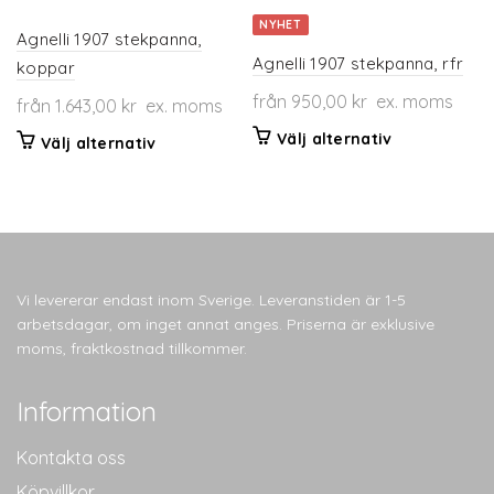
NYHET
Agnelli 1907 stekpanna,
Agnelli 1907 stekpanna, rfr
koppar
från
950,00
kr
ex. moms
från
1.643,00
kr
ex. moms
Den
Välj alternativ
Den
Välj alternativ
här
här
produkten
produkten
har
har
flera
flera
varianter.
varianter.
De
De
Vi levererar endast inom Sverige. Leveranstiden är 1-5
olika
olika
arbetsdagar, om inget annat anges. Priserna är exklusive
alternativen
alternativen
moms, fraktkostnad tillkommer.
kan
kan
väljas
väljas
Information
på
på
produktsidan
produktsidan
Kontakta oss
Köpvillkor