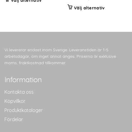
Välj alternativ
här
Den
Välj alternativ
produkten
här
har
produkten
flera
har
varianter.
flera
De
varianter.
olika
De
Vi levererar endast inom Sverige. Leveranstiden är 1-5
alternativen
olika
arbetsdagar, om inget annat anges. Priserna är exklusive
kan
alternativen
moms, fraktkostnad tillkommer.
väljas
kan
på
väljas
Information
produktsidan
på
produktsidan
Kontakta oss
Köpvillkor
Produktkataloger
Fördelar