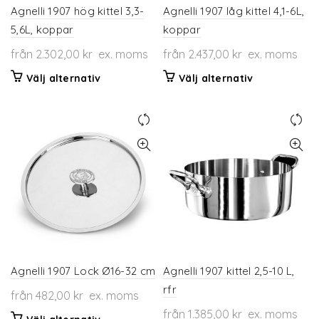
Agnelli 1907 hög kittel 3,3-
Agnelli 1907 låg kittel 4,1-6L,
5,6L, koppar
koppar
från
2.302,00
kr
ex. moms
från
2.437,00
kr
ex. moms
Den
Den
Välj alternativ
Välj alternativ
här
här
produkten
produkten
har
har
flera
flera
varianter.
varianter.
De
De
olika
olika
alternativen
alternativen
kan
kan
väljas
väljas
på
på
produktsidan
produktsidan
Agnelli 1907 Lock Ø16-32 cm
Agnelli 1907 kittel 2,5-10 L,
rfr
från
482,00
kr
ex. moms
från
1.385,00
kr
ex. moms
Den